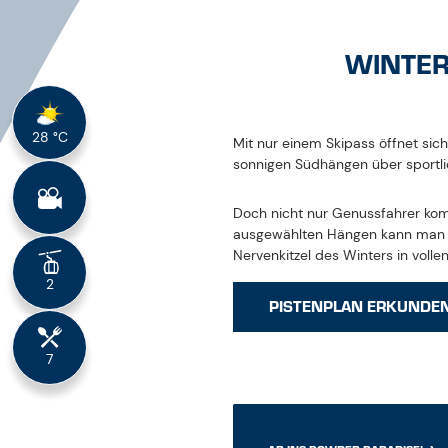
höherschlagen lassen.
TOP-EVENTS ENTD
WIE GROSS SIND DIE SKIGEBIET
WIE VIELE BERGBAHNEN UND LIF