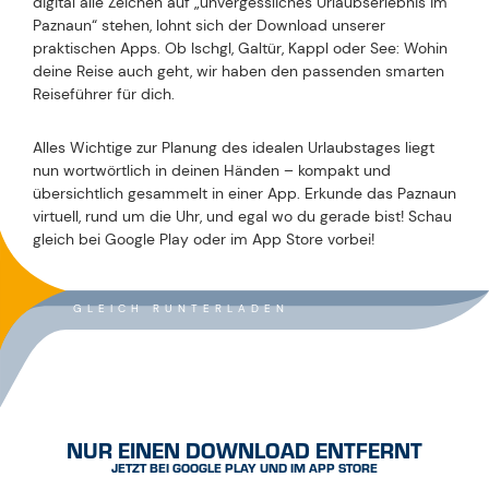
JETZT BEI GOOGLE PLAY
JETZT 
LADEN IM APP STORE
LADEN 
ISCHGL
GALTÜR
KAPPL
SEE
Bahnhof Landeck-Zams