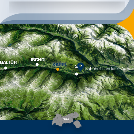
ISCHGL
GALTÜR
KAPPL
SEE
Bahnhof Landeck-Zams