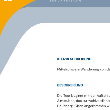
Hausberg. Oben angekommen wir
Der Rückweg erfolgt auf dem gle
Oder mit der Alblittbahn (Sessellif
ANREISE
Anreise und Mobilität im Paznaun
PARKPLATZ
Parken in Galtür, Ischgl, Kappl & 
ÖFFENTLICHE VERKEHRSMITTEL
Mit dem Bahnhof in Landeck ist
Sie nur noch eine kurze Busfahrt
Haltestelle:
Kappl Bergbahn