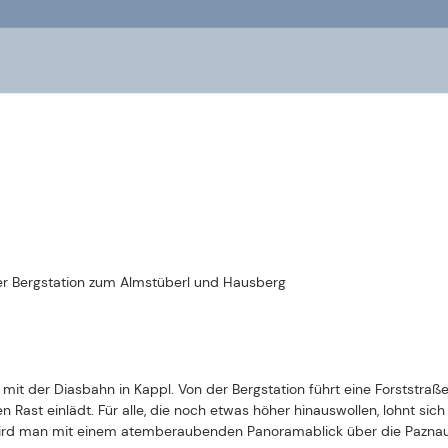
d man mit einem atemberaubenden Panoramablick über die Paznaun
ichen Weg.
t).
 | Region Paznaun – Ischgl
See | Region Paznaun – Ischgl
 das Paznaun bestens an das österreichische Zugnetz angebunden. 
 vom Paznaun. Halbstündlich verkehrt von dort der Linienbus 260 durc