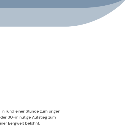
er Bergwelt belohnt.
Vom Bahnhof Landeck-Zams trennt
hs Tal.