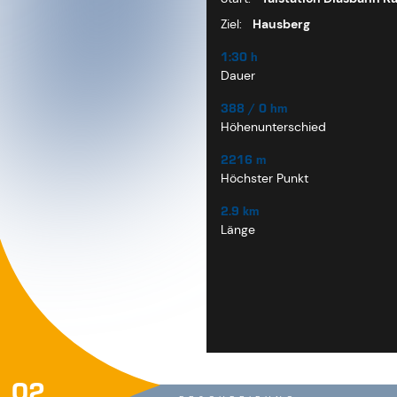
02
BESCHREIBUNG
KURZBESCHREIBUNG
Mittelschwere Wanderung von de
BESCHREIBUNG
Die Tour beginnt mit der Auffahrt
Almstüberl, das zur wohlverdiente