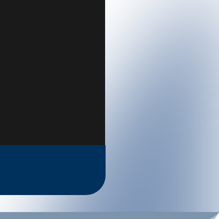
e in rund einer Stunde zum urigen
ch der 30-minütige Aufstieg zum