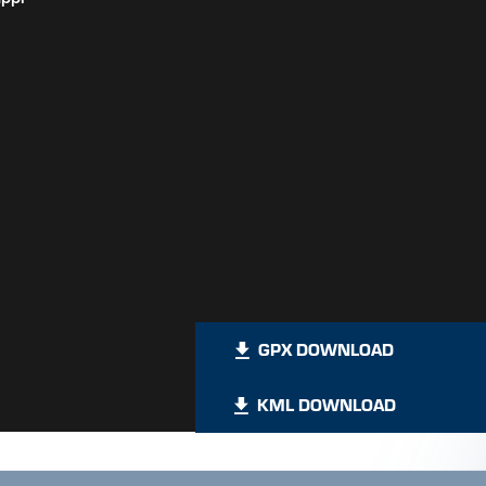
r Bergstation zum Almstüberl und Hausberg
 mit der Diasbahn in Kappl. Von der Bergstation führt eine Forststraß
n Rast einlädt. Für alle, die noch etwas höher hinauswollen, lohnt si