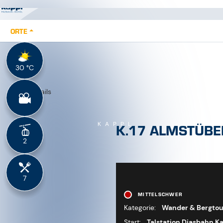
Start:
Talstation Diasbahn K
Ziel:
Hausberg
1:30 h
Dauer
388 / 0 hm
Höhenunterschied
2216 m
Höchster Punkt
2.9 km
Länge