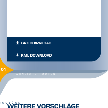
GPX DOWNLOAD
KML DOWNLOAD
04
ÄHNLICHE TOUREN
WEITERE VORSCHLÄGE
RGGLÜCK