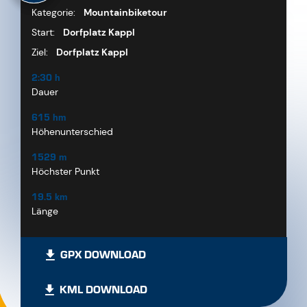
Kategorie:
Mountainbiketour
Start:
Dorfplatz Kappl
Ziel:
Dorfplatz Kappl
2:30 h
Dauer
615 hm
Höhenunterschied
1529 m
Höchster Punkt
19.5 km
Länge
GPX DOWNLOAD
KML DOWNLOAD