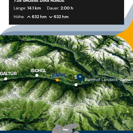
738 GROSSE DIAS RUNDE
Länge:
14.1 km
Dauer:
2:00 h
Höhe:
632 hm
632 hm
ISCHGL
GALTÜR
KAPPL
SEE
Bahnhof Landeck-Zams