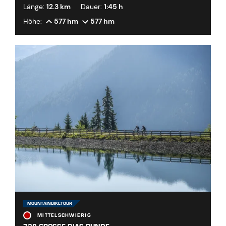
Länge:
12.3 km
Dauer:
1:45 h
Höhe:
577 hm
577 hm
MOUNTAINBIKETOUR
MITTELSCHWIERIG