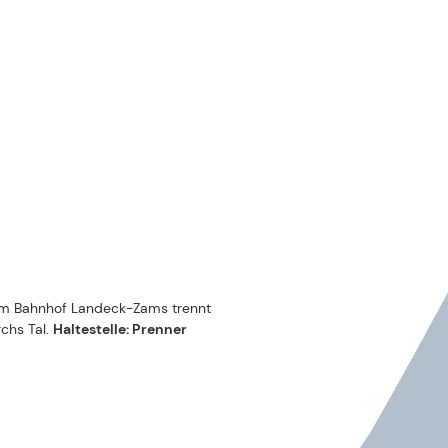
Vom Bahnhof Landeck-Zams trennt
chs Tal.
Haltestelle: Prenner
GALERIE
03