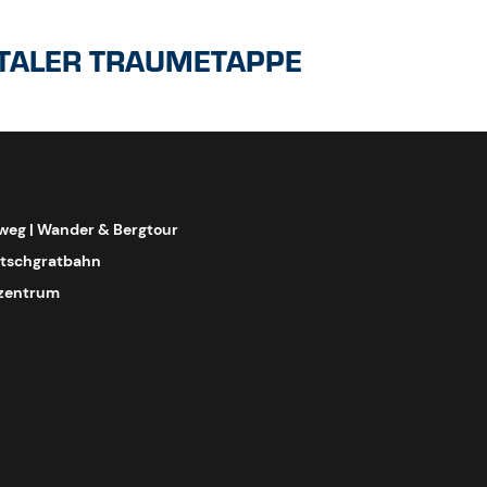
datschgratbahn
rzentrum
GPX DOWNLOAD
KML DOWNLOAD