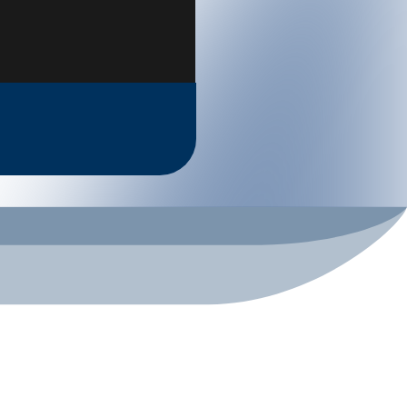
ach Querung des
Fimbabachs
, m
uss
ein anstrengendes