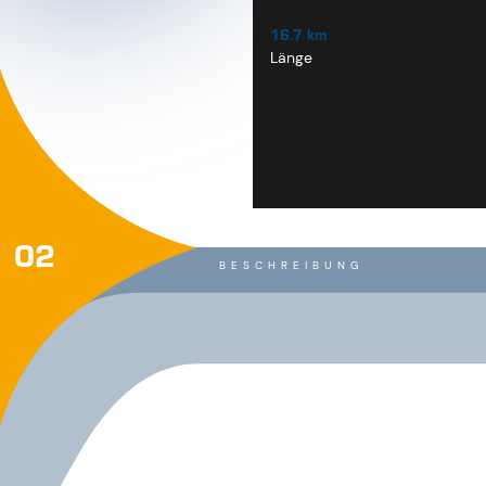
02
BESCHREIBUNG
KURZBESCHREIBUNG
Ischgl – Tschamatschkopf – Rauher
BESCHREIBUNG
Der Weg
geht weiter
bei der
Tals
gelang
t man
bald zum Fußsteig u