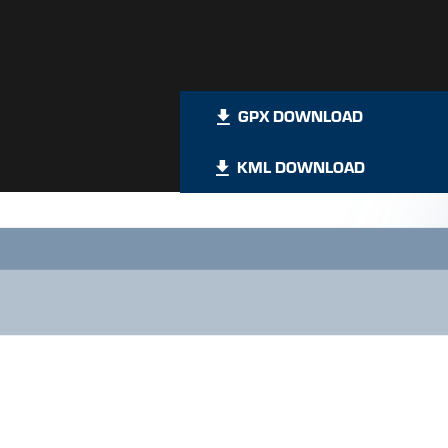
 Kopf – Außerbergli – Innerbergli – Larein Alpe – Stafali – Galtür
tation der
Pardatschgratbahn
und
führt zur
Hängebrücke
Kitzloch
. N
nd folg
t
dem Wegweiser
Rauher
Kopf. Bevor
man
den Gipfel
erreich
t