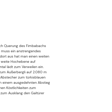
dort aus hat man einen
weiten
e weite Hochebene
auf
ntal
lädt zum Verweilen ein.
 zum
Außerbergli
auf 2.080 m
 Abstecher zum
türkisblauen
ch einem ausgedehnten Abstieg
he
n
Köstlichkeiten
zum
zum Ausklang den
Galtürer