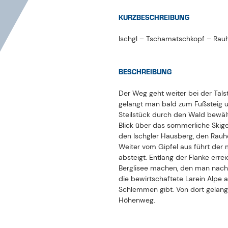
Steilstück durch den Wald bewäl
Blick über das sommerliche Skige
den
Ischgler
Hausberg, den
Rauh
Weiter vom Gipfel aus führt der
absteigt
.
Entlang der Flanke
errei
Berglisee
machen, den man
nach
die
bewirtschaftete
Larein
Alpe a
Schlemmen gibt
. Von
dort gelan
Höhenweg.
ANREISE
Anreise und Mobilität im Paznaun
PARKPLATZ
Parken in Galtür, Ischgl, Kappl & 