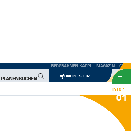
BERGBAHNEN KAPPL
MAGAZIN
CREW
ONLINESHOP
E PLANEN
BUCHEN
INFO
01