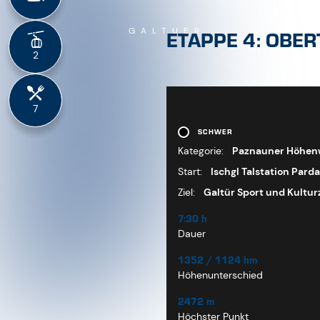
Start:
Ischgl Talstation Par
Ziel:
Galtür Sport und Kultu
7:30 h
Dauer
1352 / 1124 hm
Höhenunterschied
2472 m
Höchster Punkt
16.7 km
Länge