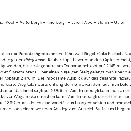
tig
t
werden
,
bis
zur
Jagdhütte am
Tschamatschkopf
auf
2.145 m
.
Von 
biet Silvretta Arena.
Über einen
hügeligen Steig
gelangt man
über di
e
r
Kopf
auf
2.478 m.
Der imposante Ausblick auf das gesamte
Paznau
markierte Weg taleinwärts entlang dem Grat,
von dem aus man
bald
ch
t
man das
Innerbergli
auf 2.066 m. Vom
Innerbergli
kann man
einen
 kurzer
Wegs
trecke erreichen
kann
.
Vom
Innerbergli
erreicht man na
uf 1.860 m
, auf der es
eine Varietät aus
hausgemachte
n
und heimisc
gt man nach einem weiteren Abstieg
zum
Grillteich
Stafali
und begeh
t
 | Region Paznaun – Ischgl
See | Region Paznaun – Ischgl