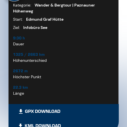
Kategorie:
Wander & Bergtour | Paznauner
Höhenweg
Start:
Edmund Graf Hütte
Ziel:
Infobüro See
9:30 h
Dauer
1325 / 2663 hm
Höhenunterschied
2672 m
Höchster Punkt
22.3 km
Länge
GPX DOWNLOAD
KML DOWNLOAD