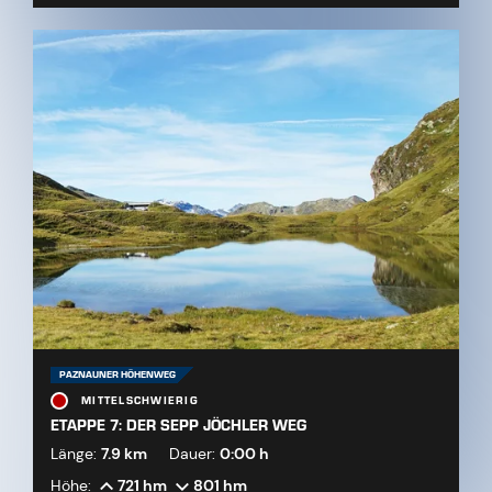
PAZNAUNER HÖHENWEG
MITTELSCHWIERIG
ETAPPE 7: DER SEPP JÖCHLER WEG
Länge:
7.9 km
Dauer:
0:00 h
Höhe:
721 hm
801 hm