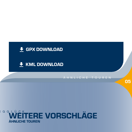
GPX DOWNLOAD
KML DOWNLOAD
ÄHNLICHE TOUREN
05
WEITERE VORSCHLÄGE
RGGLÜCK
ÄHNLICHE TOUREN