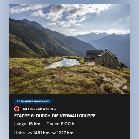
PAZNAUNER HÖHENWEG
MITTELSCHWIERIG
ETAPPE 6: DURCH DIE VERWALLGRUPPE
Länge:
15 km
Dauer:
8:00 h
Höhe:
1481 hm
1227 hm