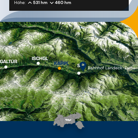
Höhe:
531 hm
460 hm
ISCHGL
GALTÜR
KAPPL
SEE
Bahnhof Landeck-Zams