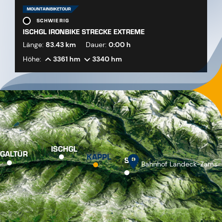
MOUNTAINBIKETOUR
SCHWIERIG
ISCHGL IRONBIKE STRECKE EXTREME
Länge:
83.43 km
Dauer:
0:00 h
Höhe:
3361 hm
3340 hm
ISCHGL
GALTÜR
KAPPL
SEE
Bahnhof Landeck-Zams