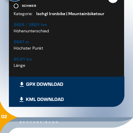
SCHWER
Kategorie:
Ischgl Ironbike | Mountainbiketour
2624 / 2601 hm
Höhenunterschied
2847 m
Höchster Punkt
65.81 km
Länge
GPX DOWNLOAD
KML DOWNLOAD
02
BESCHREIBUNG