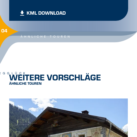
KML DOWNLOAD
04
ÄHNLICHE TOUREN
WEITERE VORSCHLÄGE
RGGLÜCK
ÄHNLICHE TOUREN