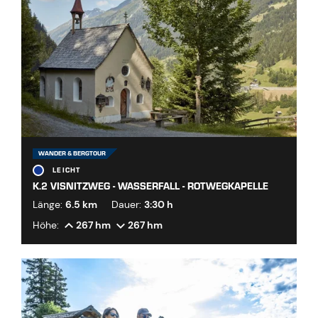
WANDER & BERGTOUR
LEICHT
K.2 VISNITZWEG - WASSERFALL - ROTWEGKAPELLE
Länge:
6.5 km
Dauer:
3:30 h
Höhe:
267 hm
267 hm