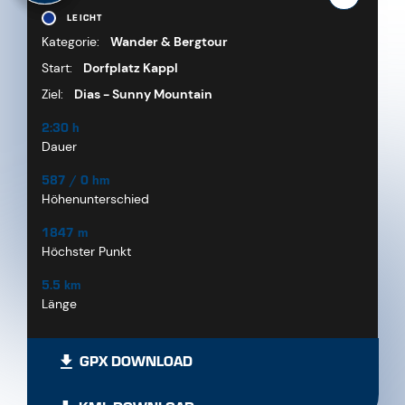
LEICHT
Kategorie:
Wander & Bergtour
Start:
Dorfplatz Kappl
Ziel:
Dias - Sunny Mountain
2:30 h
Dauer
587 / 0 hm
Höhenunterschied
1847 m
Höchster Punkt
5.5 km
Länge
GPX DOWNLOAD