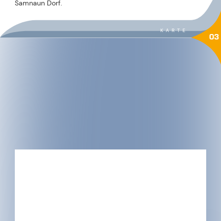
Samnaun Dorf.
KARTE
03