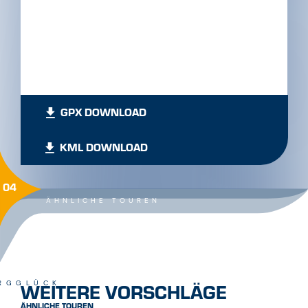
GPX DOWNLOAD
KML DOWNLOAD
04
ÄHNLICHE TOUREN
WEITERE VORSCHLÄGE
RGGLÜCK
ÄHNLICHE TOUREN