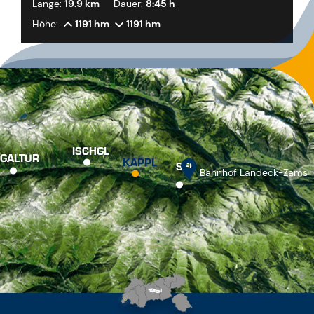
Länge:
19.9 km
Dauer:
8:45 h
Höhe:
1191 hm
1191 hm
ISCHGL
GALTÜR
KAPPL
SEE
Bahnhof Landeck-Zams