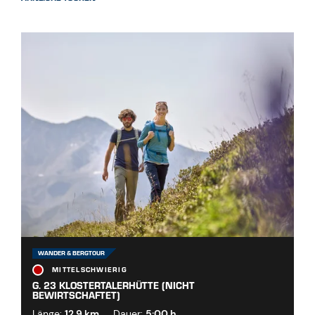
WANDER & BERGTOUR
MITTELSCHWIERIG
G. 23 KLOSTERTALERHÜTTE (NICHT
BEWIRTSCHAFTET)
Länge:
12.9 km
Dauer:
5:00 h