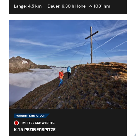
Länge:
4.5 km
Dauer:
6:30 h
Höhe:
1081 hm
WANDER & BERGTOUR
MITTELSCHWIERIG
K.15 PEZINERSPITZE