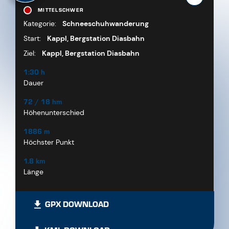
MITTELSCHWER
Kategorie:
Schneeschuhwanderung
Start:
Kappl, Bergstation Diasbahn
Ziel:
Kappl, Bergstation Diasbahn
1:30 h
Dauer
72 / 18 hm
Höhenunterschied
1886 m
Höchster Punkt
1.8 km
Länge
GPX DOWNLOAD