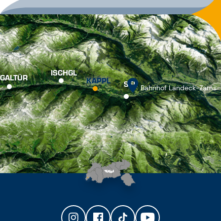
ISCHGL
GALTÜR
KAPPL
SEE
Bahnhof Landeck-Zams