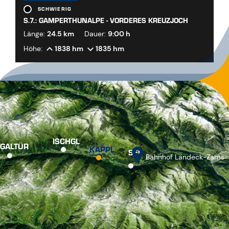
SCHWIERIG
S.7.: GAMPERTHUNALPE - VORDERES KREUZJOCH
Länge:
24.5 km
Dauer:
9:00 h
Höhe:
1838 hm
1835 hm
ISCHGL
GALTÜR
KAPPL
SEE
Bahnhof Landeck-Zams