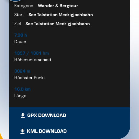
Kategorie:
Wander & Bergtour
Start:
See Talstation Medrigjochbahn
Ziel:
See Talstation Medrigjochbahn
7:30 h
Dauer
1397 / 1381 hm
Höhenunterschied
3024 m
Höchster Punkt
16.8 km
Länge
GPX DOWNLOAD
KML DOWNLOAD