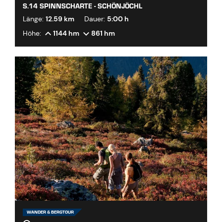
S.14 SPINNSCHARTE - SCHÖNJÖCHL
Länge:
12.59 km
Dauer:
5:00 h
Höhe:
1144 hm
861 hm
WANDER & BERGTOUR