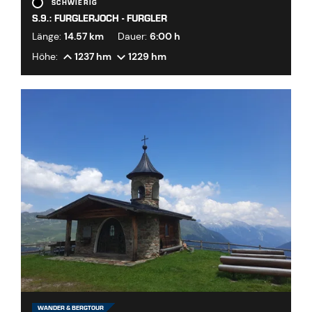
SCHWIERIG
S.9.: FURGLERJOCH - FURGLER
Länge:
14.57 km
Dauer:
6:00 h
Höhe:
1237 hm
1229 hm
WANDER & BERGTOUR