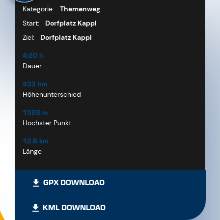
Kategorie:
Themenweg
Start:
Dorfplatz Kappl
Ziel:
Dorfplatz Kappl
4:20 h
Dauer
433 hm
Höhenunterschied
1528 m
Höchster Punkt
12.6 km
Länge
GPX DOWNLOAD
KML DOWNLOAD