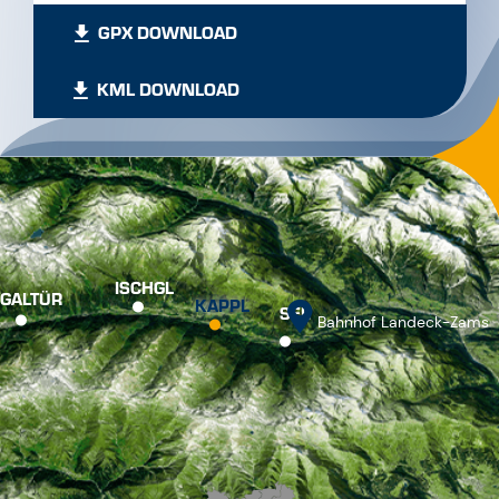
GPX DOWNLOAD
KML DOWNLOAD
ISCHGL
GALTÜR
KAPPL
SEE
Bahnhof Landeck-Zams