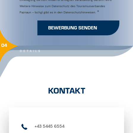
04
DETAILS
KONTAKT
+43 5445 6554
info@hoellroah.at
https://www.hoellroah.at