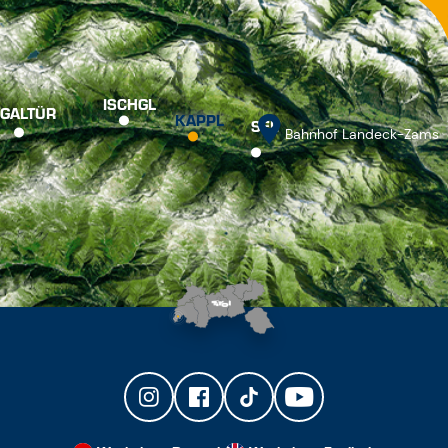
ISCHGL
GALTÜR
KAPPL
SEE
Bahnhof Landeck-Zams
Wechsle zu Deutsch
Wechsle zu Englisch
SERVICE & KONTAKT
+43 50990 300
info@kappl.com
NEWSLETTER