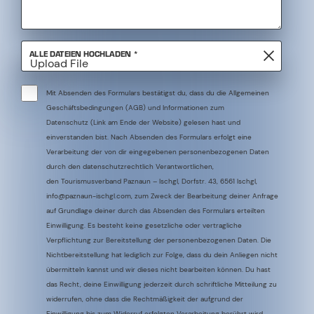
Mit Absenden des Formulars bestätigst du, dass du die Allgemeinen
Geschäftsbedingungen (AGB) und Informationen zum
Datenschutz (Link am Ende der Website) gelesen hast und
einverstanden bist. Nach Absenden des Formulars erfolgt eine
Verarbeitung der von dir eingegebenen personenbezogenen Daten
durch den datenschutzrechtlich Verantwortlichen,
den Tourismusverband Paznaun – Ischgl, Dorfstr. 43, 6561 Ischgl,
info@paznaun-ischgl.com, zum Zweck der Bearbeitung deiner Anfrage
auf Grundlage deiner durch das Absenden des Formulars erteilten
Einwilligung. Es besteht keine gesetzliche oder vertragliche
Verpflichtung zur Bereitstellung der personenbezogenen Daten. Die
Nichtbereitstellung hat lediglich zur Folge, dass du dein Anliegen nicht
übermitteln kannst und wir dieses nicht bearbeiten können. Du hast
das Recht, deine Einwilligung jederzeit durch schriftliche Mitteilung zu
widerrufen, ohne dass die Rechtmäßigkeit der aufgrund der
Einwilligung bis zum Widerruf erfolgten Verarbeitung berührt wird.
Weitere Hinweise zum Datenschutz des Tourismusverbandes
Pflichtfeld
*
Paznaun – Ischgl gibt es in den Datenschutzhinweisen.
BEWERBUNG SENDEN