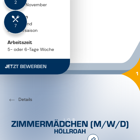
Arbeitszeit
5- oder 6-Tage Woche
Gehalt
JETZT BEWERBEN
nach Vereinbarung
1
Details
ZIMMERMÄDCHEN (M/W/D)
JOB
HÖLLROAH
Sauberkeit und Ordnung zählt zu unserer hohen Priorität. Du
bist teamfähig und engagiert? Dann bewirb dich jetzt!