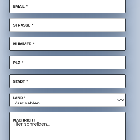
PFLICHTFELD
NUMMER
*
PFLICHTFELD
PLZ
*
PFLICHTFELD
STADT
*
PFLICHTFELD
LAND
*
NACHRICHT
PFLICHTFELD
ALLE DATEIEN HOCHLADEN
*
Upload File