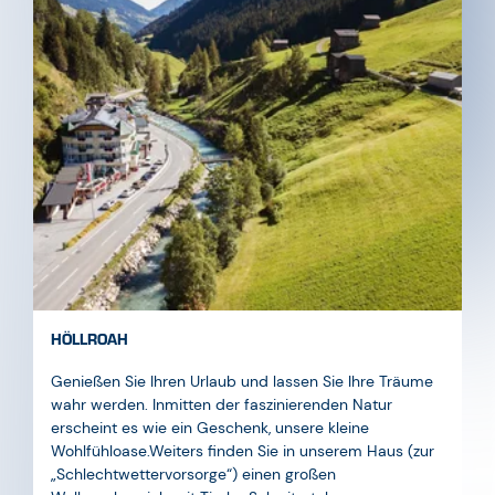
HÖLLROAH
Genießen Sie Ihren Urlaub und lassen Sie Ihre Träume
wahr werden. Inmitten der faszinierenden Natur
erscheint es wie ein Geschenk, unsere kleine
Wohlfühloase.Weiters finden Sie in unserem Haus (zur
„Schlechtwettervorsorge“) einen großen
Wellnessbereich mit Tiroler Schwitzstube,
Erlebnisduschen, Bio-Zirbensauna, Kneippbecken,
Ruhebereich, und Dampfbad! einen extra Raum für
Ihre Wanderschuhe, einen Personenlift der Sie
komfortabel und modern zu Ihrem Zimmer befördert