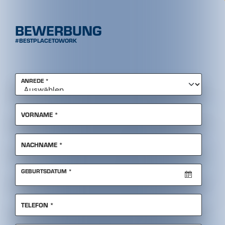
PFLICHTFELD
ANREDE
*
PFLICHTFELD
VORNAME
*
PFLICHTFELD
NACHNAME
*
PFLICHTFELD
GEBURTSDATUM
*
PFLICHTFELD
TELEFON
*
PFLICHTFELD
EMAIL
*
PFLICHTFELD
STRASSE
*