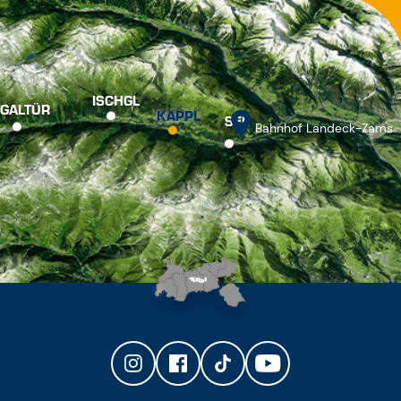
ISCHGL
GALTÜR
KAPPL
SEE
Bahnhof Landeck-Zams