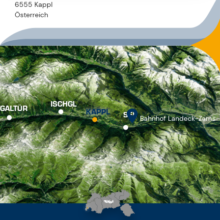
6555 Kappl
Österreich
ISCHGL
GALTÜR
KAPPL
SEE
Bahnhof Landeck-Zams