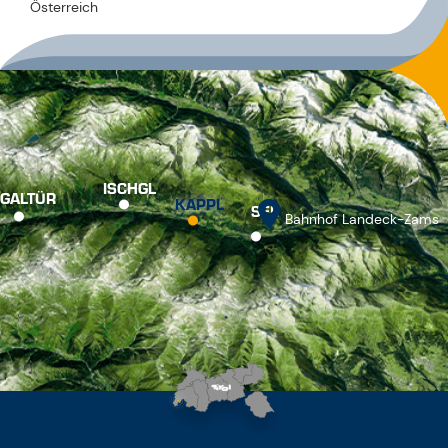
Österreich
ISCHGL
GALTÜR
KAPPL
SEE
Bahnhof Landeck-Zams