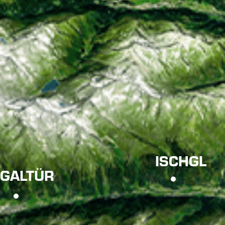
ISCHGL
GALTÜR