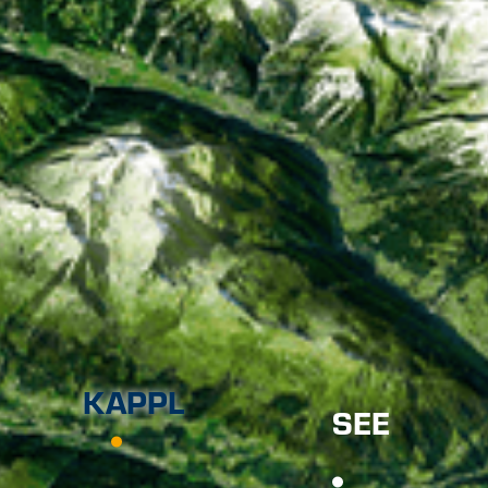
KAPPL
SEE