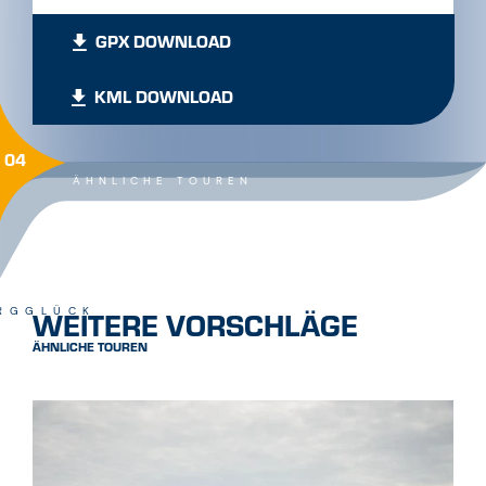
GPX DOWNLOAD
KML DOWNLOAD
04
ÄHNLICHE TOUREN
WEITERE VORSCHLÄGE
RGGLÜCK
ÄHNLICHE TOUREN