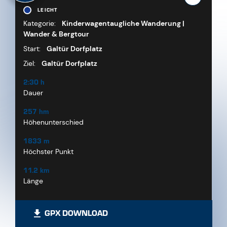
LEICHT
Kategorie:
Kinderwagentaugliche Wanderung |
Wander & Bergtour
Start:
Galtür Dorfplatz
Ziel:
Galtür Dorfplatz
2:30 h
Dauer
257 hm
Höhenunterschied
1833 m
Höchster Punkt
11.2 km
Länge
GPX DOWNLOAD