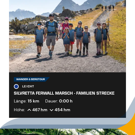
WANDER & BERGTOUR
LEICHT
SILVRETTA FERWALL MARSCH - FAMILIEN STRECKE
Länge:
15 km
Dauer:
0:00 h
Höhe:
467 hm
454 hm