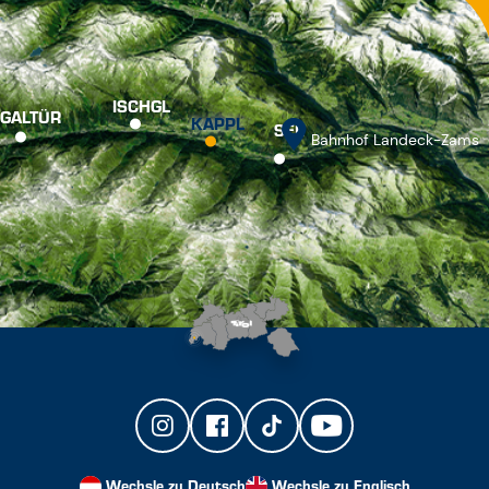
ISCHGL
GALTÜR
KAPPL
SEE
Bahnhof Landeck-Zams
Wechsle zu Deutsch
Wechsle zu Englisch