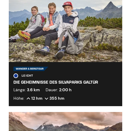
WANDER & BERGTOUR
LEICHT
DIE GEHEIMNISSE DES SILVAPARKS GALTÜR
Länge:
3.6 km
Dauer:
2:00 h
Höhe:
12 hm
355 hm