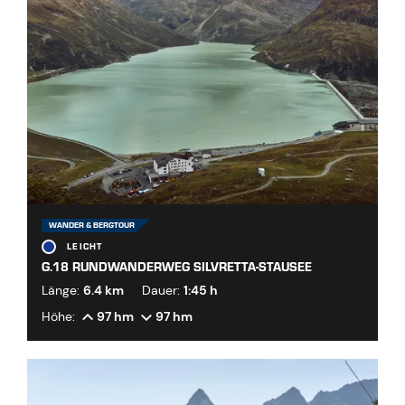
WANDER & BERGTOUR
LEICHT
G.18 RUNDWANDERWEG SILVRETTA-STAUSEE
Länge:
6.4 km
Dauer:
1:45 h
Höhe:
97 hm
97 hm