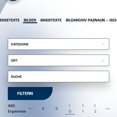
ESSETEXTE
BILDER
BASISTEXTE
BILDARCHIV PAZNAUN – ISC
KATEGORIE
ORT
SUCHE
FILTERN
420
1
1
1
8
9
Ergebnisse
0
1
2