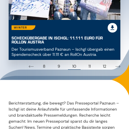
WINTER
SCHECKÜBERGABE IN ISCHGL: 11.111 EURO FÜR
ROLLON AUSTRIA
Der Tourismusverband Paznaun – Ischgl übergab einen
Spendenscheck über 11.111 € an RollOn Austria.
10
8
9
11
12
Berichterstattung, die bewegt? Das Presseportal Paznaun –
Ischgl ist deine Anlaufstelle für umfassende Informationen
und brandaktuelle Pressemeldungen. Recherche leicht
gemacht: Im neuen Presseportal sparst du dir langes
Suchen! News, Termine und praktische Basistexte sorgen